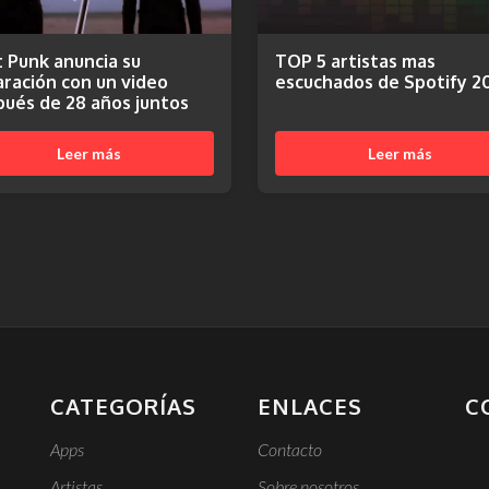
 Punk anuncia su
TOP 5 artistas mas
ración con un video
escuchados de Spotify 2
ués de 28 años juntos
Leer más
Leer más
CATEGORÍAS
ENLACES
C
Apps
Contacto
Artistas
Sobre nosotros