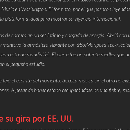
R Music en Washington. El formato, por el que pasaron leyendas 
a plataforma ideal para mostrar su vigencia internacional.
s de carrera
en un set íntimo y cargado de energía. Abrió con
y mantuvo la atmósfera vibrante con
â€œMariposa Tecknicolor
€œun estreno mundialâ€. El cierre fue un potente medley que u
on el pequeño estudio.
eflejó el espíritu del momento:
â€œLa música sin el otro no exis
nes. A pesar de haber estado recuperándose de una fiebre, mo
 su gira por EE. UU.