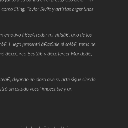
como Sting, Taylor Swift y artistas argentinos
 un emotivo
â€œA rodar mi vidaâ€
, uno de los
â€
. Luego presentó
â€œSale el solâ€
, tema de
nió
â€œCirco Beatâ€
y
â€œTercer Mundoâ€
,
teâ€
, dejando en claro que su arte sigue siendo
stró un estado vocal impecable y un