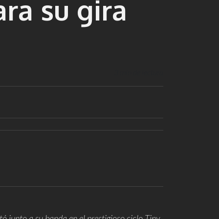
ra su gira
3 min de lectura
tó junto a su banda en el prestigioso ciclo
Tiny