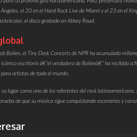
cto para su próxima gira norteamericana.
Páez presentará
Novel
 Ãngeles, el 20 en el Hard Rock Live de Miami y el 23 en el K
ecknicolor
, el disco grabado en Abbey Road.
global
ob Boilen, el
Tiny Desk Concerts
de NPR ha acumulado millones 
El icónico escritorio â€”el verdadero de Boilenâ€” ha recibido 
 para artistas de todo el mundo.
 su lugar como uno de los referentes del rock latinoamericano
prueba de que su música sigue conquistando escenarios y corazo
eresar