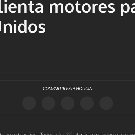
lienta motores pa
Unidos
imer Tiny Desk Concert y calienta motores para su gira en Estados Unidos
COMPARTIR ESTA NOTICIA:
to de su tour
Páez Tecknicolor 25
, el músico rosarino se presen