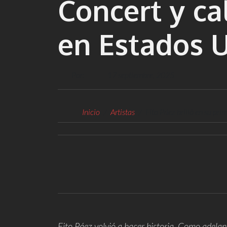
Concert y ca
en Estados 
Por:
17 septiembre, 2025
Inicio
Artistas
Fito Páez brilló en su pr
Fito Páez volvió a hacer historia. Como adelan