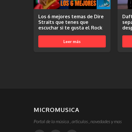
Los 6 mejores temas de Dire
Daft
Straits que tenes que
sepa
escuchar si te gusta el Rock
desp
Leer más
MICROMUSICA
Portal de la música , articulos , novedades y mas