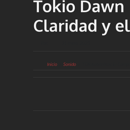
Tokio Dawn 
Claridad y e
Por:
31 enero, 2025
Inicio
Sonido
TDR Kotelnikov: El Compre