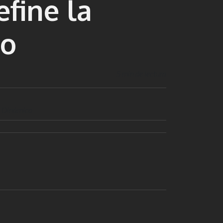
fine la
co
5 min de lectura
l Dinámico