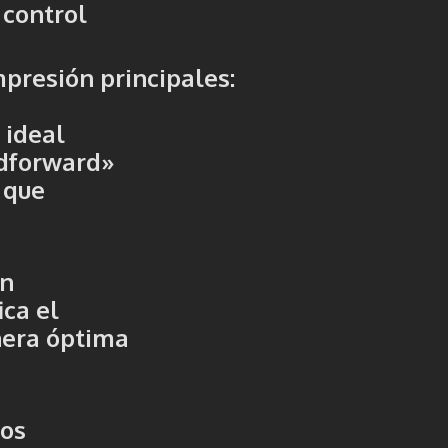
 control
mpresión principales:
 ideal
edforward»
 que
an
ica el
nera óptima
los