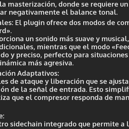
 la masterización, donde se requiere un
tar negativamente el balance tonal.
ales
: El plugin ofrece dos modos de co
rd»
.
rciona un sonido más suave y musical,
adicionales, mientras que el modo «Fe
do y preciso, perfecto para situaciones
dinámica más agresiva.
ación Adaptativos
:
es de ataque y liberación que se ajust
n de la señal de entrada. Esto simplif
ntiza que el compresor responda de ma
e
:
ltro sidechain integrado que permite a 