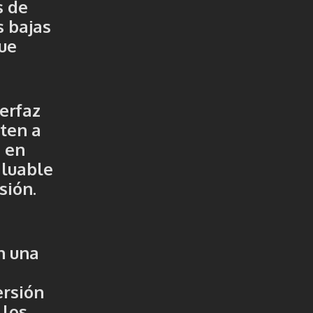
s de
s bajas
ue
erfaz
iten a
n en
aluable
sión.
n una
ersión
 los