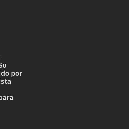
n
Su
ido por
ista
 para