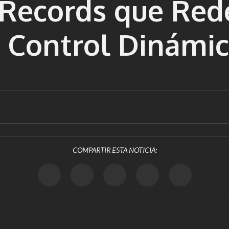
Records que Rede
l Control Dinámi
sor Gratis de Tokio Dawn Records que Redefine la Claridad y el Contro
COMPARTIR ESTA NOTICIA: