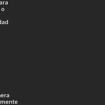
ara
 o
idad
nera
almente