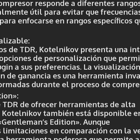
compresor responde a diferentes rango
almente útil para evitar que frecuencia
para enfocarse en rangos específicos q
nalizable
:
tos de TDR, Kotelnikov presenta una int
n opciones de personalización que perm
ugin a sus preferencias. La visualizació
ón de ganancia es una herramienta inv
formadas durante el proceso de compre
tion»
:
de TDR de ofrecer herramientas de alta
, Kotelnikov también está disponible e
«Gentleman’s Edition»
. Aunque
s limitaciones en comparación con la v
na herramienta poderosa que permite a