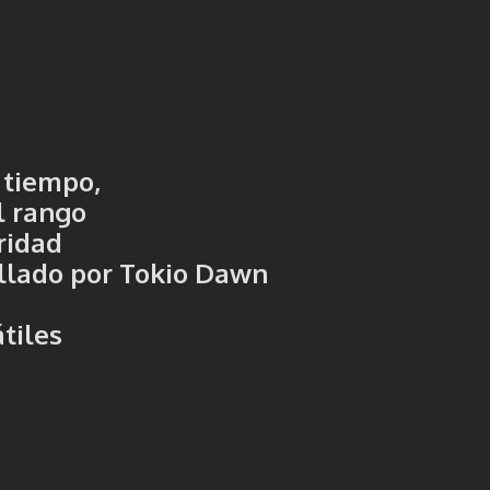
 tiempo,
l rango
ridad
ollado por
Tokio Dawn
tiles