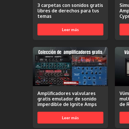
3 carpetas con sonidos gratis
Sim
libres de derechos para tus
Ampl
temas
Cyp
Leer más
Amplificadores valvulares
Vúm
gratis emulador de sonido
mult
imperdible de Ignite Amps
de 
Leer más