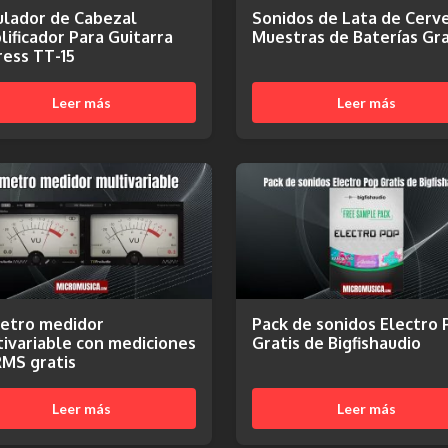
ulador de Cabezal
Sonidos de Lata de Cerv
ificador Para Guitarra
Muestras de Baterías Gra
ress TT-15
Leer más
Leer más
etro medidor
Pack de sonidos Electro 
ivariable con mediciones
Gratis de Bigfishaudio
RMS gratis
Leer más
Leer más