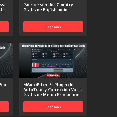
eza
Pack de sonidos Country
tis
Gratis de Bigfishaudio
Leer más
Pop
MAutoPitch: El Plugin de
AutoTune y Corrección Vocal
Gratis de Melda Production
Leer más