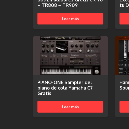
– TR808 – TR909
tu 
Leer más
PIANO-ONE Sampler del
Ham
piano de cola Yamaha C7
Sou
Gratis
Leer más