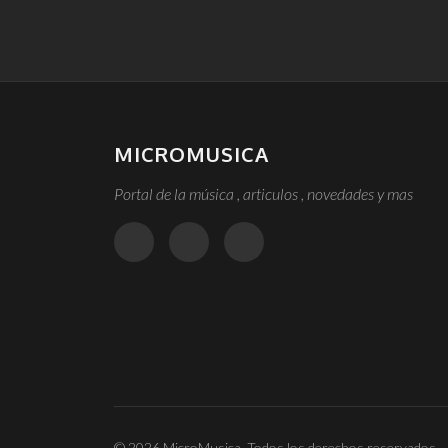
MICROMUSICA
Portal de la música , articulos , novedades y mas
© 2026 MicroMusica. Todos los derechos reservados.