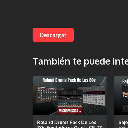
Descargar
También te puede int
Roland Drums Pack De Los
Bajo
80s Emuladores Gratis CR-78
exce