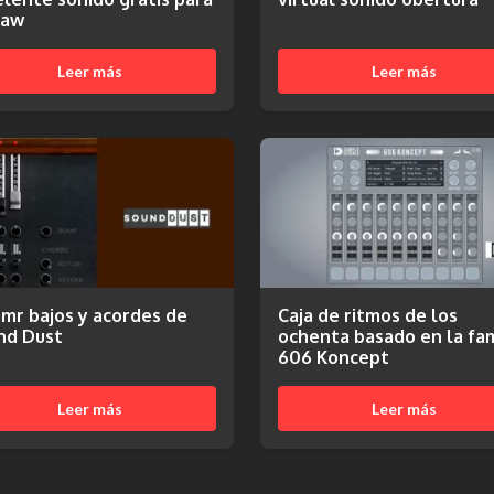
Daw
Leer más
Leer más
mr bajos y acordes de
Caja de ritmos de los
nd Dust
ochenta basado en la fa
606 Koncept
Leer más
Leer más