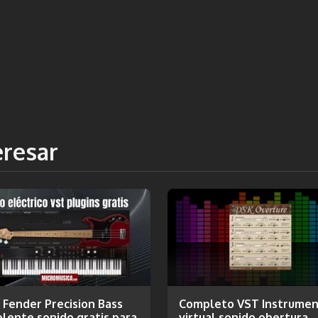
eresar
 Fender Precision Bass
Completo VST Instrume
lente sonido gratis para
virtual sonido obertura