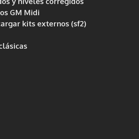
dos y niveles corregidos
dos GM Midi
rgar kits externos (sf2)
clásicas