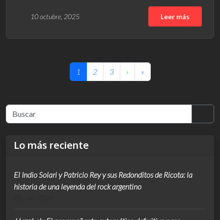
10 octubre, 2025
Leer más
Page navigation
Current Page
Page
Page
1
2
3
›
»
Sea
Lo más reciente
El Indio Solari y Patricio Rey y sus Redonditos de Ricota: la
historia de una leyenda del rock argentino
28 julio, 2026